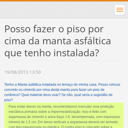
Posso fazer o piso por
cima da manta asfáltica
que tenho instalada?
19/08/2013 13:50
Tenho a Manta asfáltica instalada no terraço de minha casa. Posso colocar
concreto ou cimento por cima desta manta para fazer um piso de
cerâmica? Qual material devo usar? Se não, qual seria a sugestão de
piso?
Para evitar danos na manta, recomendamos executar uma proteção
mecânica primária sobre a impermeabilização. Isso é feito com
argamassa de cimento e areia traço 1:6, desempenada, com espessura
mínima de 1,5 cm. Em áreas verticais a argamassa deverá ser armada
com tela galvanizada ou plástica. O contra piso é colocado sobre a